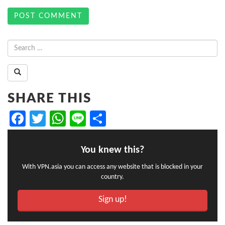
SHARE THIS
Facebook
Twitter
WhatsApp
Line
Share
You knew this?
With VPN.asia you can access any website that is blocked in your
country.
Sign up!