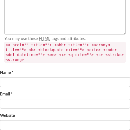
You may use these
HTML
tags and attributes:
<a href="" title=""> <abbr title=""> <acronym
title=""> <b> <blockquote cite=""> <cite> <code>
<del datetime=""> <em> <i> <q cite=""> <s> <strike>
<strong>
Name
*
Email
*
Website