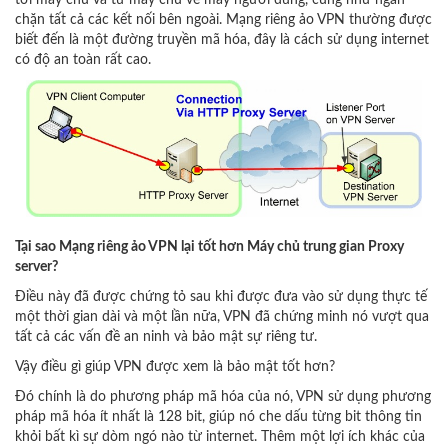
tới máy chủ và từ máy chủ về máy người dùng, cũng như ngăn
chặn tất cả các kết nối bên ngoài. Mạng riêng ảo VPN thường được
biết đến là một đường truyền mã hóa, đây là cách sử dụng internet
có độ an toàn rất cao.
Tại sao Mạng riêng ảo VPN lại tốt hơn Máy chủ trung gian Proxy
server?
Điều này đã được chứng tỏ sau khi được đưa vào sử dụng thực tế
một thời gian dài và một lần nữa, VPN đã chứng minh nó vượt qua
tất cả các vấn đề an ninh và bảo mật sự riêng tư.
Vậy điều gì giúp VPN được xem là bảo mật tốt hơn?
Đó chính là do phương pháp mã hóa của nó, VPN sử dụng phương
pháp mã hóa ít nhất là 128 bit, giúp nó che dấu từng bit thông tin
khỏi bất kì sự dòm ngó nào từ internet. Thêm một lợi ích khác của