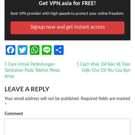
Get VPN.asia for FREE!
Best VPN provider with high speeds to protect your online freedom.
Signup now and get instant access
Facebook
Twitter
WhatsApp
Line
Share
5 Cara Untuk Perlindungan
5 Cách Khác Để Bảo Vệ Toàn
POST NAVIGATION
Tambahan Pada Telefon Pintar
Diện Cho Dế Yêu Của Bạn
Anda
LEAVE A REPLY
Your email address will not be published.
Required fields are marked
*
Comment