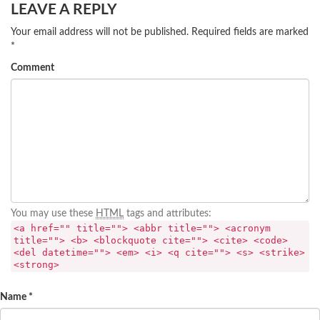
LEAVE A REPLY
Your email address will not be published.
Required fields are marked
*
Comment
You may use these
HTML
tags and attributes:
<a href="" title=""> <abbr title=""> <acronym
title=""> <b> <blockquote cite=""> <cite> <code>
<del datetime=""> <em> <i> <q cite=""> <s> <strike>
<strong>
Name
*