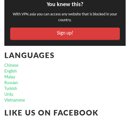
You knew this?
With VPN.asia you can access any website that is blocked in your
country.
Sign up!
LANGUAGES
Chinese
English
Malay
Russian
Turkish
Urdu
Vietnamese
LIKE US ON FACEBOOK