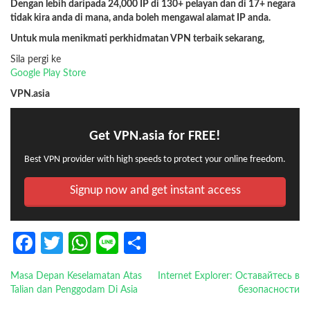
Dengan lebih daripada 24,000 IP di 130+ pelayan dan di 17+ negara
tidak kira anda di mana, anda boleh mengawal alamat IP anda.
Untuk mula menikmati perkhidmatan VPN terbaik sekarang,
Sila pergi ke
Google Play Store
VPN.asia
Get VPN.asia for FREE!
Best VPN provider with high speeds to protect your online freedom.
Signup now and get instant access
Facebook
Twitter
WhatsApp
Line
Share
Masa Depan Keselamatan Atas
Internet Explorer: Оставайтесь в
POST NAVIGATION
Talian dan Penggodam Di Asia
безопасности